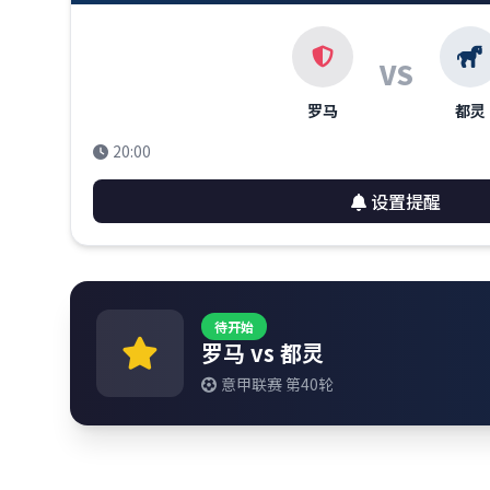
VS
罗马
都灵
20:00
设置提醒
待开始
罗马 vs 都灵
意甲联赛 第40轮