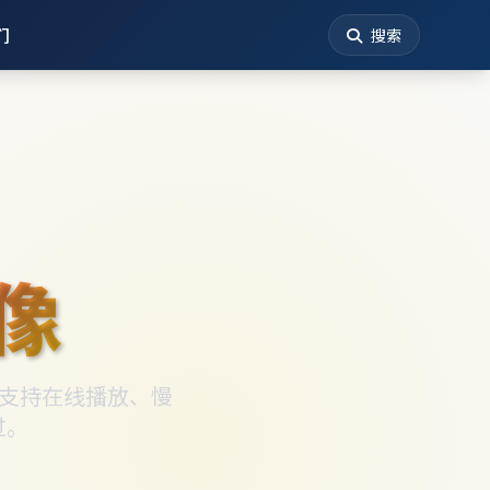
们
搜索
像
 支持在线播放、慢
过。