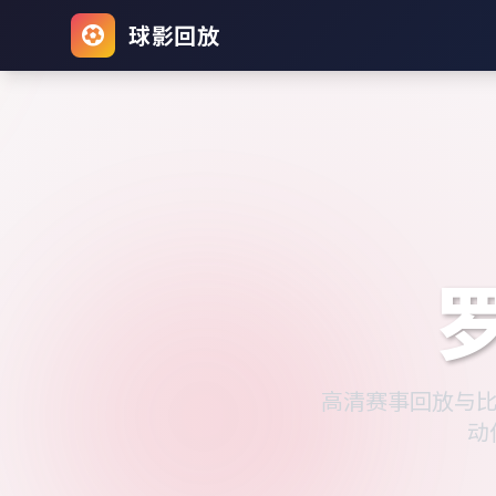
球影回放
罗
高清赛事回放与比
动