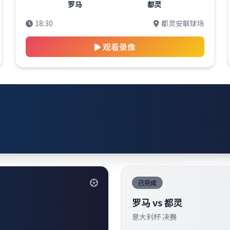
罗马
都灵
18:30
都灵安联球场
观看录像
已完成
罗马 vs 都灵
意大利杯 决赛