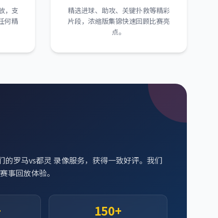
放，支
精选进球、助攻、关键扑救等精彩
任何精
片段，浓缩版集锦快速回顾比赛亮
点。
们的罗马vs都灵 录像服务，获得一致好评。我们
赛事回放体验。
+
150+