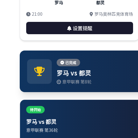
罗马
都灵
21:00
罗马奥林匹克体育场
设置提醒
已完成
罗马 vs 都灵
意甲联赛 第8轮
待开始
罗马 vs 都灵
意甲联赛 第36轮