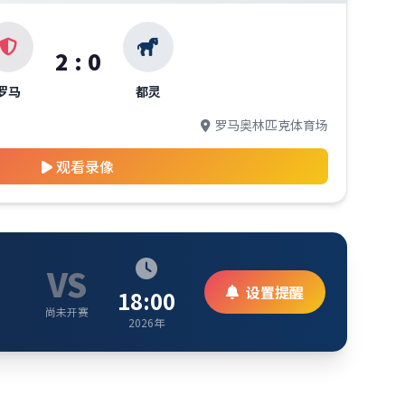
2 : 0
罗马
都灵
罗马奥林匹克体育场
观看录像
VS
设置提醒
18:00
尚未开赛
2026年