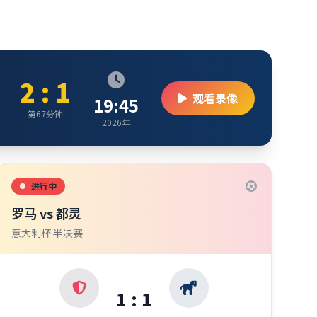
2 : 1
观看录像
19:45
第67分钟
2026年
进行中
罗马 vs 都灵
意大利杯 半决赛
1 : 1